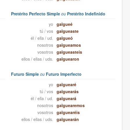
Pretérito Perfecto Simple
ou
Pretérito Indefinido
yo
galgueé
tú / vos
galgueaste
él / ella / ud.
galgueó
nosotros
galgueamos
vosotros
galgueasteis
ellos / ellas / uds.
galguearon
Futuro Simple
ou
Futuro Imperfecto
yo
galguearé
tú / vos
galguearás
él / ella / ud.
galgueará
nosotros
galguearemos
vosotros
galguearéis
ellos / ellas / uds.
galguearán