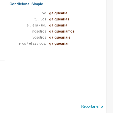
Condicional Simple
yo
galguearía
tú / vos
galguearías
él / ella / ud.
galguearía
nosotros
galguearíamos
vosotros
galguearíais
ellos / ellas / uds.
galguearían
Reportar erro