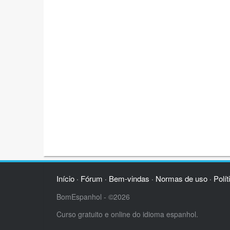
Início
Fórum
Bem-vindas
Normas de uso
Polít
·
·
·
·
BomEspanhol - ©2026
Curso gratuito e online do idioma espanhol.