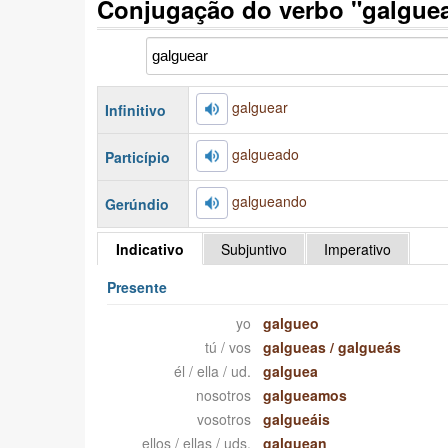
Conjugação do verbo "galgue
galguear
Infinitivo
galgueado
Particípio
galgueando
Gerúndio
Indicativo
Subjuntivo
Imperativo
Presente
yo
galgueo
tú / vos
galgueas
/
galgueás
él / ella / ud.
galguea
nosotros
galgueamos
vosotros
galgueáis
ellos / ellas / uds.
galguean