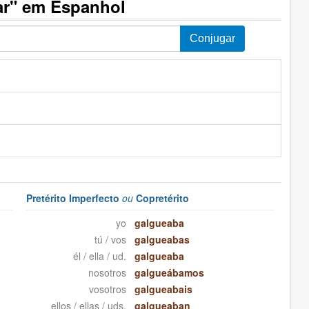
ar" em Espanhol
Pretérito Imperfecto
ou
Copretérito
yo
galgueaba
tú / vos
galgueabas
él / ella / ud.
galgueaba
nosotros
galgueábamos
vosotros
galgueabais
ellos / ellas / uds.
galgueaban