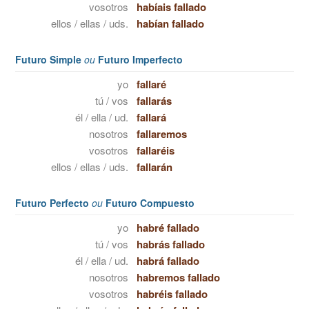
vosotros
habíais fallado
ellos / ellas / uds.
habían fallado
Futuro Simple
ou
Futuro Imperfecto
yo
fallaré
tú / vos
fallarás
él / ella / ud.
fallará
nosotros
fallaremos
vosotros
fallaréis
ellos / ellas / uds.
fallarán
Futuro Perfecto
ou
Futuro Compuesto
yo
habré fallado
tú / vos
habrás fallado
él / ella / ud.
habrá fallado
nosotros
habremos fallado
vosotros
habréis fallado