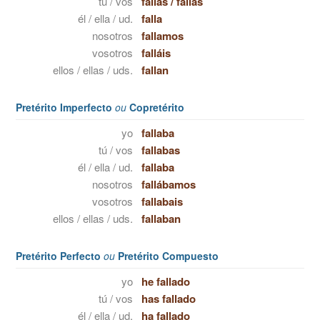
tú / vos
fallas
/
fallás
él / ella / ud.
falla
nosotros
fallamos
vosotros
falláis
ellos / ellas / uds.
fallan
Pretérito Imperfecto
ou
Copretérito
yo
fallaba
tú / vos
fallabas
él / ella / ud.
fallaba
nosotros
fallábamos
vosotros
fallabais
ellos / ellas / uds.
fallaban
Pretérito Perfecto
ou
Pretérito Compuesto
yo
he fallado
tú / vos
has fallado
él / ella / ud.
ha fallado