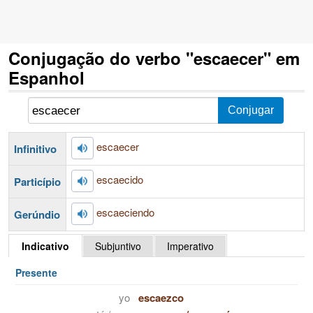
Conjugação do verbo "escaecer" em
Espanhol
escaecer
Infinitivo
escaecido
Particípio
escaeciendo
Gerúndio
Indicativo
Subjuntivo
Imperativo
Presente
yo
escaezco