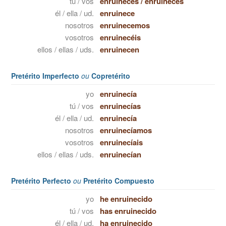
tú / vos
enruineces
/
enruinecés
él / ella / ud.
enruinece
nosotros
enruinecemos
vosotros
enruinecéis
ellos / ellas / uds.
enruinecen
Pretérito Imperfecto
ou
Copretérito
yo
enruinecía
tú / vos
enruinecías
él / ella / ud.
enruinecía
nosotros
enruinecíamos
vosotros
enruinecíais
ellos / ellas / uds.
enruinecían
Pretérito Perfecto
ou
Pretérito Compuesto
yo
he enruinecido
tú / vos
has enruinecido
él / ella / ud.
ha enruinecido