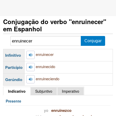
Conjugação do verbo "enruinecer"
em Espanhol
enruinecer
Infinitivo
enruinecido
Particípio
enruineciendo
Gerúndio
Indicativo
Subjuntivo
Imperativo
Presente
yo
enruinezco