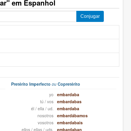
ar" em Espanhol
Pretérito Imperfecto
ou
Copretérito
yo
embardaba
tú / vos
embardabas
él / ella / ud.
embardaba
nosotros
embardábamos
vosotros
embardabais
ellos / ellas / uds.
embardaban