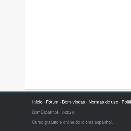
Início
Fórum
Bem-vindas
Normas de uso
Polít
·
·
·
·
BomEspanhol - ©2026
Curso gratuito e online do idioma espanhol.