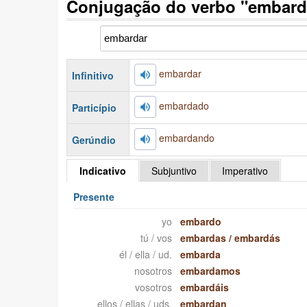
Conjugação do verbo "embard
embardar
Infinitivo
embardado
Particípio
embardando
Gerúndio
Indicativo
Subjuntivo
Imperativo
Presente
yo
embardo
tú / vos
embardas
/
embardás
él / ella / ud.
embarda
nosotros
embardamos
vosotros
embardáis
ellos / ellas / uds.
embardan