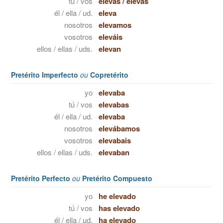
tú / vos
elevas
/
elevás
él / ella / ud.
eleva
nosotros
elevamos
vosotros
eleváis
ellos / ellas / uds.
elevan
Pretérito Imperfecto
ou
Copretérito
yo
elevaba
tú / vos
elevabas
él / ella / ud.
elevaba
nosotros
elevábamos
vosotros
elevabais
ellos / ellas / uds.
elevaban
Pretérito Perfecto
ou
Pretérito Compuesto
yo
he elevado
tú / vos
has elevado
él / ella / ud.
ha elevado