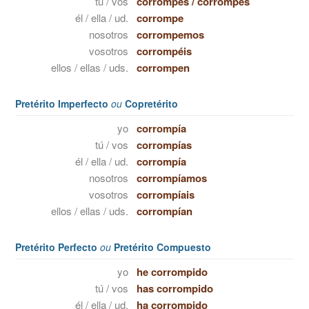
tú / vos
corrompes
/
corrompés
él / ella / ud.
corrompe
nosotros
corrompemos
vosotros
corrompéis
ellos / ellas / uds.
corrompen
Pretérito Imperfecto
ou
Copretérito
yo
corrompía
tú / vos
corrompías
él / ella / ud.
corrompía
nosotros
corrompíamos
vosotros
corrompíais
ellos / ellas / uds.
corrompían
Pretérito Perfecto
ou
Pretérito Compuesto
yo
he corrompido
tú / vos
has corrompido
él / ella / ud.
ha corrompido