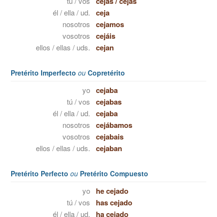
tú / vos
cejas
/
cejás
él / ella / ud.
ceja
nosotros
cejamos
vosotros
cejáis
ellos / ellas / uds.
cejan
Pretérito Imperfecto
ou
Copretérito
yo
cejaba
tú / vos
cejabas
él / ella / ud.
cejaba
nosotros
cejábamos
vosotros
cejabais
ellos / ellas / uds.
cejaban
Pretérito Perfecto
ou
Pretérito Compuesto
yo
he cejado
tú / vos
has cejado
él / ella / ud.
ha cejado