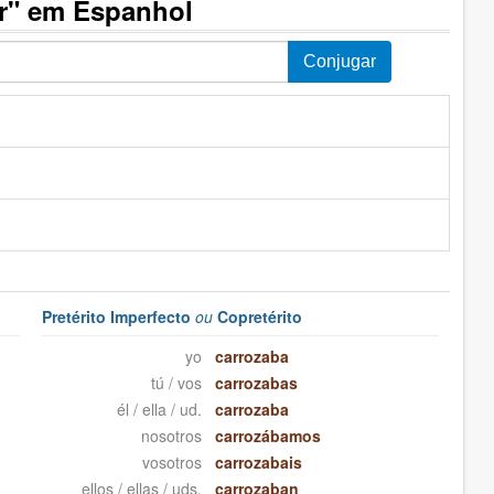
r" em Espanhol
Pretérito Imperfecto
ou
Copretérito
yo
carrozaba
tú / vos
carrozabas
él / ella / ud.
carrozaba
nosotros
carrozábamos
vosotros
carrozabais
ellos / ellas / uds.
carrozaban