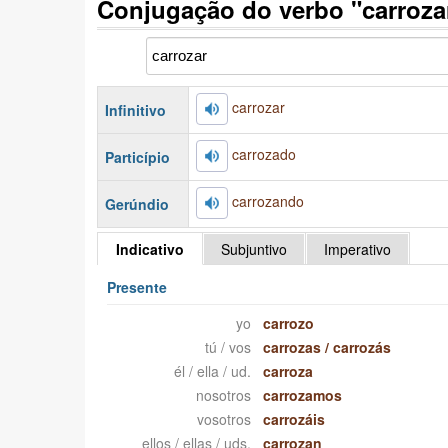
Conjugação do verbo "carroza
carrozar
Infinitivo
carrozado
Particípio
carrozando
Gerúndio
Indicativo
Subjuntivo
Imperativo
Presente
yo
carrozo
tú / vos
carrozas
/
carrozás
él / ella / ud.
carroza
nosotros
carrozamos
vosotros
carrozáis
ellos / ellas / uds.
carrozan