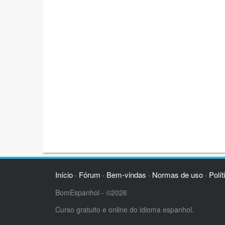
Início
Fórum
Bem-vindas
Normas de uso
Polít
·
·
·
·
BomEspanhol - ©2026
Curso gratuito e online do idioma espanhol.