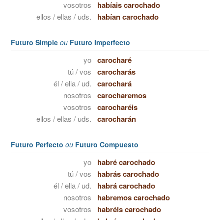
vosotros
habíais carochado
ellos / ellas / uds.
habían carochado
Futuro Simple
ou
Futuro Imperfecto
yo
carocharé
tú / vos
carocharás
él / ella / ud.
carochará
nosotros
carocharemos
vosotros
carocharéis
ellos / ellas / uds.
carocharán
Futuro Perfecto
ou
Futuro Compuesto
yo
habré carochado
tú / vos
habrás carochado
él / ella / ud.
habrá carochado
nosotros
habremos carochado
vosotros
habréis carochado