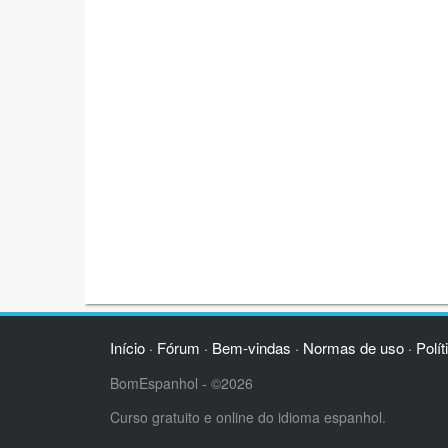
Início
Fórum
Bem-vindas
Normas de uso
Polít
·
·
·
·
BomEspanhol - ©2026
Curso gratuito e online do idioma espanhol.