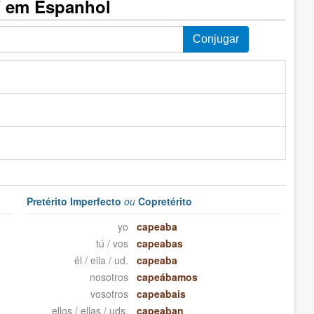
" em Espanhol
Pretérito Imperfecto
ou
Copretérito
yo
capeaba
tú / vos
capeabas
él / ella / ud.
capeaba
nosotros
capeábamos
vosotros
capeabais
ellos / ellas / uds.
capeaban