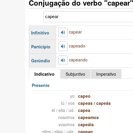
Conjugação do verbo "capear
capear
Infinitivo
capeado
Particípio
capeando
Gerúndio
Indicativo
Subjuntivo
Imperativo
Presente
yo
capeo
tú / vos
capeas
/
capeás
él / ella / ud.
capea
nosotros
capeamos
vosotros
capeáis
ellos / ellas / uds.
capean