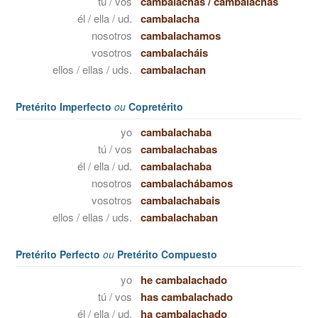
tú / vos
cambalachas
/
cambalachás
él / ella / ud.
cambalacha
nosotros
cambalachamos
vosotros
cambalacháis
ellos / ellas / uds.
cambalachan
Pretérito Imperfecto
ou
Copretérito
yo
cambalachaba
tú / vos
cambalachabas
él / ella / ud.
cambalachaba
nosotros
cambalachábamos
vosotros
cambalachabais
ellos / ellas / uds.
cambalachaban
Pretérito Perfecto
ou
Pretérito Compuesto
yo
he cambalachado
tú / vos
has cambalachado
él / ella / ud.
ha cambalachado