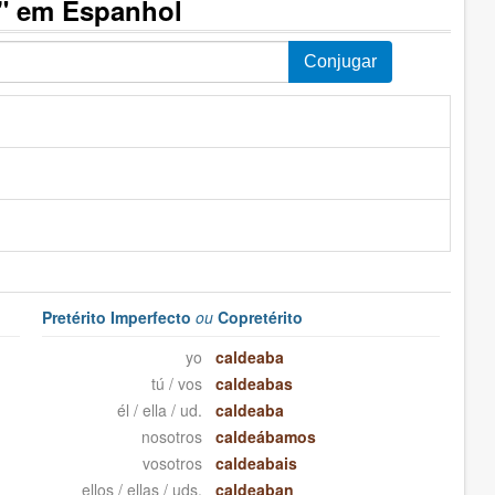
r" em Espanhol
Pretérito Imperfecto
ou
Copretérito
yo
caldeaba
tú / vos
caldeabas
él / ella / ud.
caldeaba
nosotros
caldeábamos
vosotros
caldeabais
ellos / ellas / uds.
caldeaban