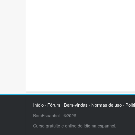
Início
Fórum
Bem-vindas
Normas de uso
Polít
·
·
·
·
BomEspanhol - ©2026
Curso gratuito e online do idioma espanhol.