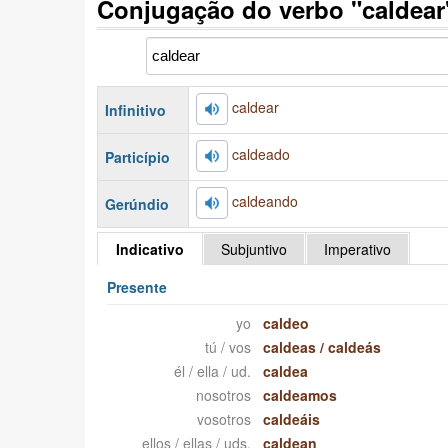
Conjugação do verbo "caldea
caldear
Infinitivo
caldeado
Particípio
caldeando
Gerúndio
Indicativo
Subjuntivo
Imperativo
Presente
yo
caldeo
tú / vos
caldeas
/
caldeás
él / ella / ud.
caldea
nosotros
caldeamos
vosotros
caldeáis
ellos / ellas / uds.
caldean