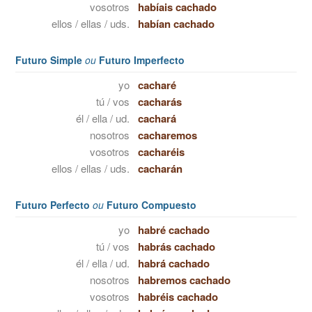
vosotros
habíais cachado
ellos / ellas / uds.
habían cachado
Futuro Simple
ou
Futuro Imperfecto
yo
cacharé
tú / vos
cacharás
él / ella / ud.
cachará
nosotros
cacharemos
vosotros
cacharéis
ellos / ellas / uds.
cacharán
Futuro Perfecto
ou
Futuro Compuesto
yo
habré cachado
tú / vos
habrás cachado
él / ella / ud.
habrá cachado
nosotros
habremos cachado
vosotros
habréis cachado