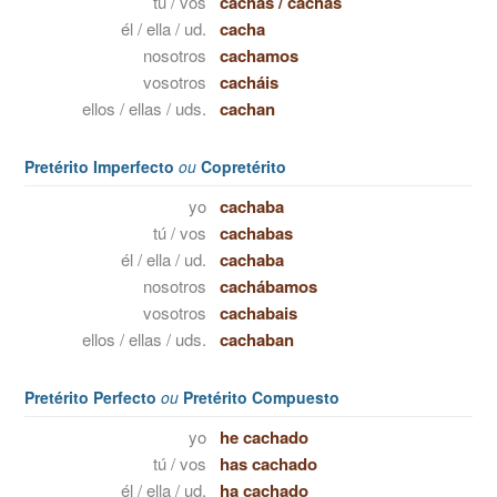
tú / vos
cachas
/
cachás
él / ella / ud.
cacha
nosotros
cachamos
vosotros
cacháis
ellos / ellas / uds.
cachan
Pretérito Imperfecto
ou
Copretérito
yo
cachaba
tú / vos
cachabas
él / ella / ud.
cachaba
nosotros
cachábamos
vosotros
cachabais
ellos / ellas / uds.
cachaban
Pretérito Perfecto
ou
Pretérito Compuesto
yo
he cachado
tú / vos
has cachado
él / ella / ud.
ha cachado