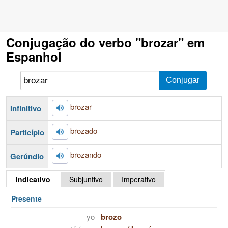
Conjugação do verbo "brozar" em
Espanhol
brozar
Infinitivo
brozado
Particípio
brozando
Gerúndio
Indicativo
Subjuntivo
Imperativo
Presente
yo
brozo