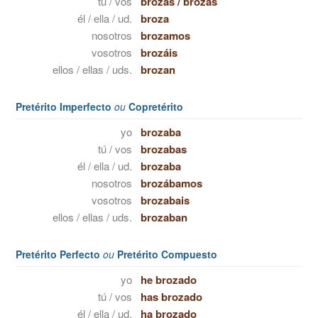
tú / vos
brozas
/
brozás
él / ella / ud.
broza
nosotros
brozamos
vosotros
brozáis
ellos / ellas / uds.
brozan
Pretérito Imperfecto
ou
Copretérito
yo
brozaba
tú / vos
brozabas
él / ella / ud.
brozaba
nosotros
brozábamos
vosotros
brozabais
ellos / ellas / uds.
brozaban
Pretérito Perfecto
ou
Pretérito Compuesto
yo
he brozado
tú / vos
has brozado
él / ella / ud.
ha brozado