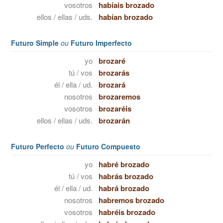
vosotros
habíais brozado
ellos / ellas / uds.
habían brozado
Futuro Simple
ou
Futuro Imperfecto
yo
brozaré
tú / vos
brozarás
él / ella / ud.
brozará
nosotros
brozaremos
vosotros
brozaréis
ellos / ellas / uds.
brozarán
Futuro Perfecto
ou
Futuro Compuesto
yo
habré brozado
tú / vos
habrás brozado
él / ella / ud.
habrá brozado
nosotros
habremos brozado
vosotros
habréis brozado