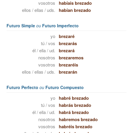
vosotros
habíais brezado
ellos / ellas / uds.
habían brezado
Futuro Simple
ou
Futuro Imperfecto
yo
brezaré
tú / vos
brezarás
él / ella / ud.
brezará
nosotros
brezaremos
vosotros
brezaréis
ellos / ellas / uds.
brezarán
Futuro Perfecto
ou
Futuro Compuesto
yo
habré brezado
tú / vos
habrás brezado
él / ella / ud.
habrá brezado
nosotros
habremos brezado
vosotros
habréis brezado