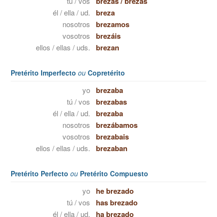
tú / vos
brezas
/
brezás
él / ella / ud.
breza
nosotros
brezamos
vosotros
brezáis
ellos / ellas / uds.
brezan
Pretérito Imperfecto
ou
Copretérito
yo
brezaba
tú / vos
brezabas
él / ella / ud.
brezaba
nosotros
brezábamos
vosotros
brezabais
ellos / ellas / uds.
brezaban
Pretérito Perfecto
ou
Pretérito Compuesto
yo
he brezado
tú / vos
has brezado
él / ella / ud.
ha brezado