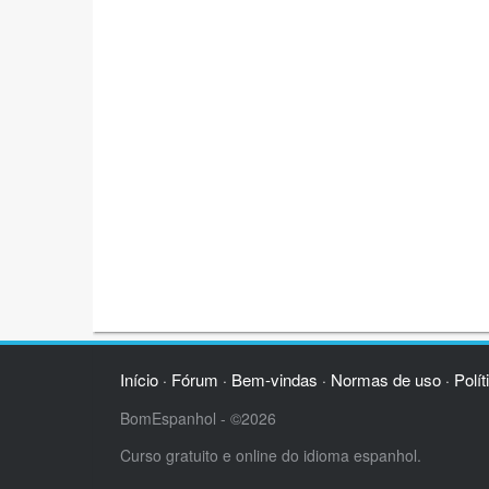
Início
Fórum
Bem-vindas
Normas de uso
Polít
·
·
·
·
BomEspanhol - ©2026
Curso gratuito e online do idioma espanhol.