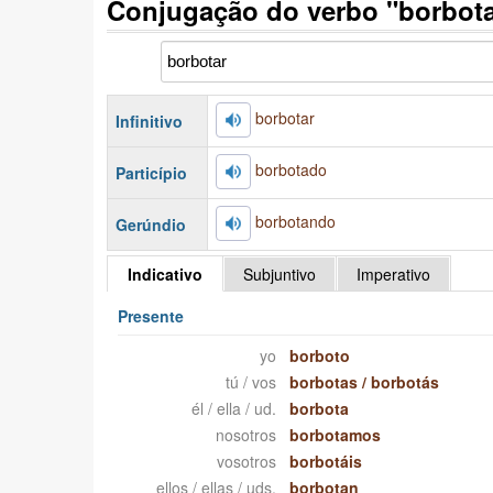
Conjugação do verbo "borbot
borbotar
Infinitivo
borbotado
Particípio
borbotando
Gerúndio
Indicativo
Subjuntivo
Imperativo
Presente
yo
borboto
tú / vos
borbotas
/
borbotás
él / ella / ud.
borbota
nosotros
borbotamos
vosotros
borbotáis
ellos / ellas / uds.
borbotan