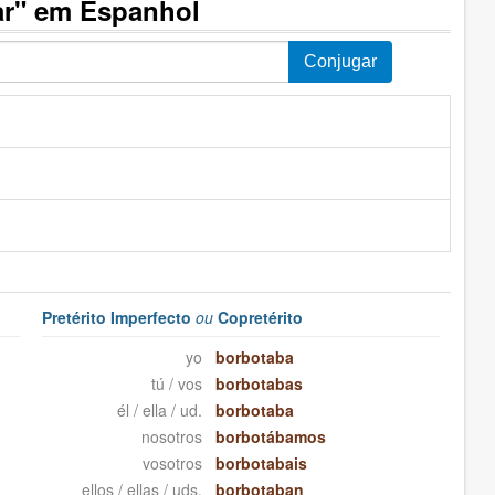
ar" em Espanhol
Pretérito Imperfecto
ou
Copretérito
yo
borbotaba
tú / vos
borbotabas
él / ella / ud.
borbotaba
nosotros
borbotábamos
vosotros
borbotabais
ellos / ellas / uds.
borbotaban