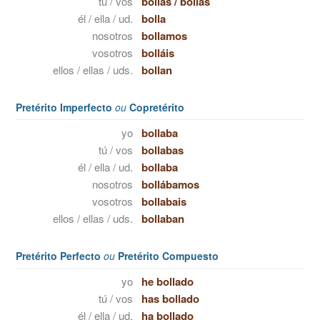
tú / vos
bollas
/
bollás
él / ella / ud.
bolla
nosotros
bollamos
vosotros
bolláis
ellos / ellas / uds.
bollan
Pretérito Imperfecto
ou
Copretérito
yo
bollaba
tú / vos
bollabas
él / ella / ud.
bollaba
nosotros
bollábamos
vosotros
bollabais
ellos / ellas / uds.
bollaban
Pretérito Perfecto
ou
Pretérito Compuesto
yo
he bollado
tú / vos
has bollado
él / ella / ud.
ha bollado