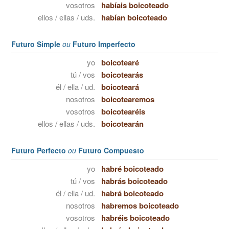
vosotros
habíais boicoteado
ellos / ellas / uds.
habían boicoteado
Futuro Simple
ou
Futuro Imperfecto
yo
boicotearé
tú / vos
boicotearás
él / ella / ud.
boicoteará
nosotros
boicotearemos
vosotros
boicotearéis
ellos / ellas / uds.
boicotearán
Futuro Perfecto
ou
Futuro Compuesto
yo
habré boicoteado
tú / vos
habrás boicoteado
él / ella / ud.
habrá boicoteado
nosotros
habremos boicoteado
vosotros
habréis boicoteado