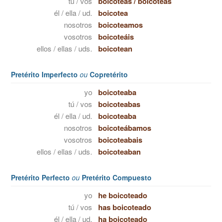
tú / vos
boicoteas
/
boicoteás
él / ella / ud.
boicotea
nosotros
boicoteamos
vosotros
boicoteáis
ellos / ellas / uds.
boicotean
Pretérito Imperfecto
ou
Copretérito
yo
boicoteaba
tú / vos
boicoteabas
él / ella / ud.
boicoteaba
nosotros
boicoteábamos
vosotros
boicoteabais
ellos / ellas / uds.
boicoteaban
Pretérito Perfecto
ou
Pretérito Compuesto
yo
he boicoteado
tú / vos
has boicoteado
él / ella / ud.
ha boicoteado