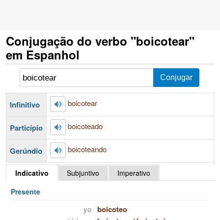
Conjugação do verbo "boicotear"
em Espanhol
boicotear
Infinitivo
boicoteado
Particípio
boicoteando
Gerúndio
Indicativo
Subjuntivo
Imperativo
Presente
yo
boicoteo