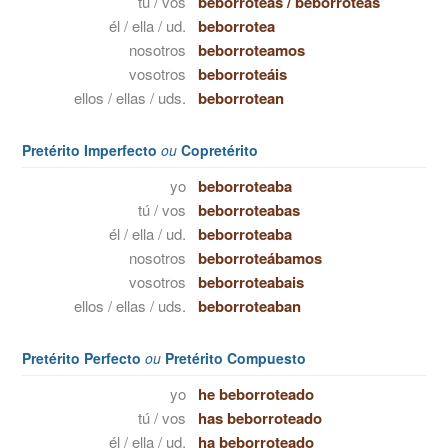
tú / vos
beborroteas
/
beborroteás
él / ella / ud.
beborrotea
nosotros
beborroteamos
vosotros
beborroteáis
ellos / ellas / uds.
beborrotean
Pretérito Imperfecto
ou
Copretérito
yo
beborroteaba
tú / vos
beborroteabas
él / ella / ud.
beborroteaba
nosotros
beborroteábamos
vosotros
beborroteabais
ellos / ellas / uds.
beborroteaban
Pretérito Perfecto
ou
Pretérito Compuesto
yo
he beborroteado
tú / vos
has beborroteado
él / ella / ud.
ha beborroteado