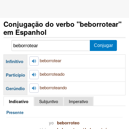
Conjugação do verbo "beborrotear"
em Espanhol
beborrotear
Infinitivo
beborroteado
Particípio
beborroteando
Gerúndio
Indicativo
Subjuntivo
Imperativo
Presente
yo
beborroteo