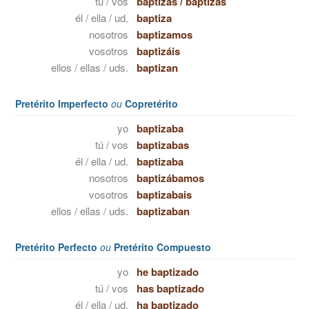
tú / vos
baptizas
/
baptizás
él / ella / ud.
baptiza
nosotros
baptizamos
vosotros
baptizáis
ellos / ellas / uds.
baptizan
Pretérito Imperfecto
ou
Copretérito
yo
baptizaba
tú / vos
baptizabas
él / ella / ud.
baptizaba
nosotros
baptizábamos
vosotros
baptizabais
ellos / ellas / uds.
baptizaban
Pretérito Perfecto
ou
Pretérito Compuesto
yo
he baptizado
tú / vos
has baptizado
él / ella / ud.
ha baptizado