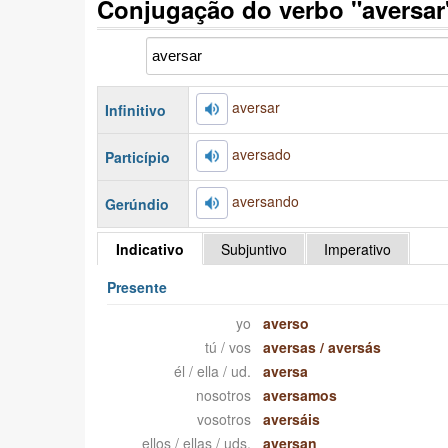
Conjugação do verbo "aversa
aversar
Infinitivo
aversado
Particípio
aversando
Gerúndio
Indicativo
Subjuntivo
Imperativo
Presente
yo
averso
tú / vos
aversas
/
aversás
él / ella / ud.
aversa
nosotros
aversamos
vosotros
aversáis
ellos / ellas / uds.
aversan