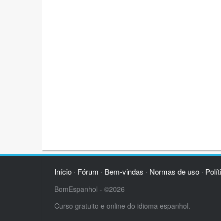
Início
Fórum
Bem-vindas
Normas de uso
Polít
·
·
·
·
BomEspanhol - ©2026
Curso gratuito e online do idioma espanhol.