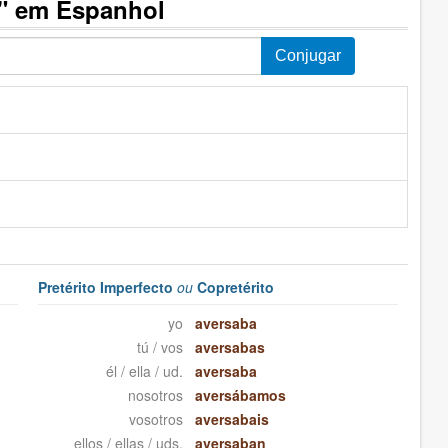
r" em Espanhol
Pretérito Imperfecto
ou
Copretérito
yo
aversaba
tú / vos
aversabas
él / ella / ud.
aversaba
nosotros
aversábamos
vosotros
aversabais
ellos / ellas / uds.
aversaban