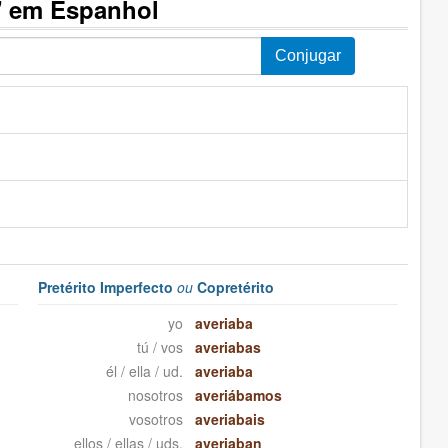
" em Espanhol
Pretérito Imperfecto
ou
Copretérito
yo
averiaba
tú / vos
averiabas
él / ella / ud.
averiaba
nosotros
averiábamos
vosotros
averiabais
ellos / ellas / uds.
averiaban