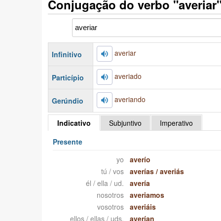
Conjugação do verbo "averiar
averiar
Infinitivo
averiado
Particípio
averiando
Gerúndio
Indicativo
Subjuntivo
Imperativo
Presente
yo
averío
tú / vos
averías
/
averiás
él / ella / ud.
avería
nosotros
averiamos
vosotros
averiáis
ellos / ellas / uds.
averían