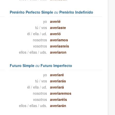
Pretérito Perfecto Simple
ou
Pretérito Indefinido
yo
averié
tú / vos
averiaste
él / ella / ud.
averió
nosotros
averiamos
vosotros
averiasteis
ellos / ellas / uds.
averiaron
Futuro Simple
ou
Futuro Imperfecto
yo
averiaré
tú / vos
averiarás
él / ella / ud.
averiará
nosotros
averiaremos
vosotros
averiaréis
ellos / ellas / uds.
averiarán