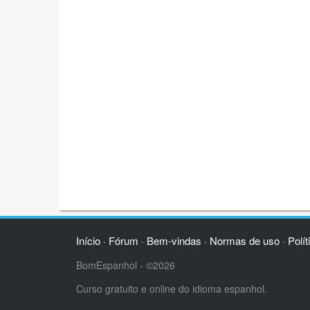
Início
Fórum
Bem-vindas
Normas de uso
Polít
·
·
·
·
BomEspanhol - ©2026
Curso gratuito e online do idioma espanhol.