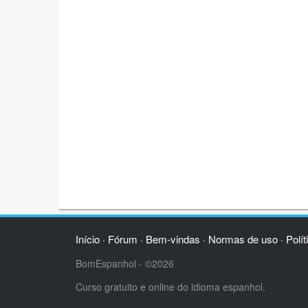
Início
Fórum
Bem-vindas
Normas de uso
Polít
·
·
·
·
BomEspanhol - ©2026
Curso gratuito e online do idioma espanhol.