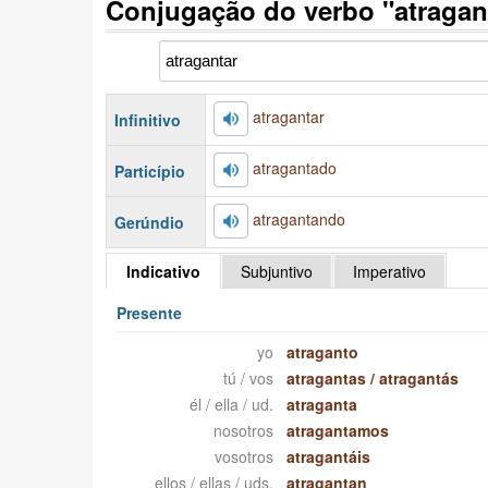
Conjugação do verbo "atragan
atragantar
Infinitivo
atragantado
Particípio
atragantando
Gerúndio
Indicativo
Subjuntivo
Imperativo
Presente
yo
atraganto
tú / vos
atragantas
/
atragantás
él / ella / ud.
atraganta
nosotros
atragantamos
vosotros
atragantáis
ellos / ellas / uds.
atragantan