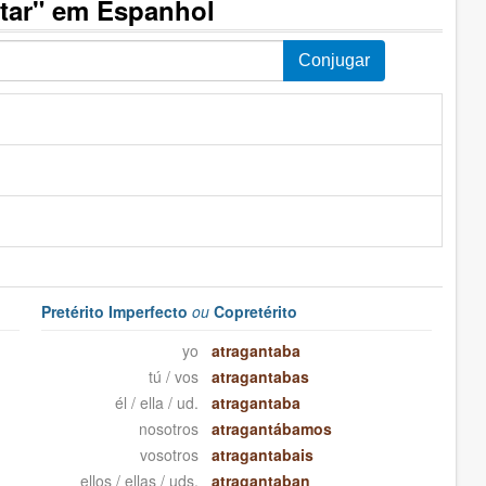
tar" em Espanhol
Pretérito Imperfecto
ou
Copretérito
yo
atragantaba
tú / vos
atragantabas
él / ella / ud.
atragantaba
nosotros
atragantábamos
vosotros
atragantabais
ellos / ellas / uds.
atragantaban