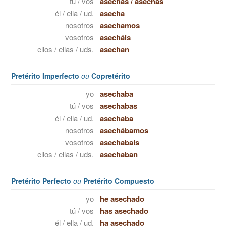
tú / vos
asechas
/
asechás
él / ella / ud.
asecha
nosotros
asechamos
vosotros
asecháis
ellos / ellas / uds.
asechan
Pretérito Imperfecto
ou
Copretérito
yo
asechaba
tú / vos
asechabas
él / ella / ud.
asechaba
nosotros
asechábamos
vosotros
asechabais
ellos / ellas / uds.
asechaban
Pretérito Perfecto
ou
Pretérito Compuesto
yo
he asechado
tú / vos
has asechado
él / ella / ud.
ha asechado