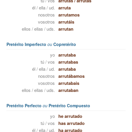
tú / vos
arrutas
/
arrutás
él / ella / ud.
arruta
nosotros
arrutamos
vosotros
arrutáis
ellos / ellas / uds.
arrutan
Pretérito Imperfecto
ou
Copretérito
yo
arrutaba
tú / vos
arrutabas
él / ella / ud.
arrutaba
nosotros
arrutábamos
vosotros
arrutabais
ellos / ellas / uds.
arrutaban
Pretérito Perfecto
ou
Pretérito Compuesto
yo
he arrutado
tú / vos
has arrutado
él / ella / ud.
ha arrutado