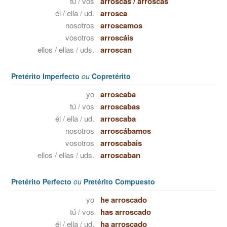
tú / vos
arroscas
/
arroscás
él / ella / ud.
arrosca
nosotros
arroscamos
vosotros
arroscáis
ellos / ellas / uds.
arroscan
Pretérito Imperfecto
ou
Copretérito
yo
arroscaba
tú / vos
arroscabas
él / ella / ud.
arroscaba
nosotros
arroscábamos
vosotros
arroscabais
ellos / ellas / uds.
arroscaban
Pretérito Perfecto
ou
Pretérito Compuesto
yo
he arroscado
tú / vos
has arroscado
él / ella / ud.
ha arroscado