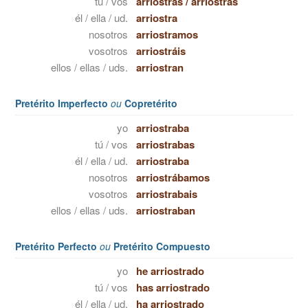
tú / vos
arriostras
/
arriostrás
él / ella / ud.
arriostra
nosotros
arriostramos
vosotros
arriostráis
ellos / ellas / uds.
arriostran
Pretérito Imperfecto
ou
Copretérito
yo
arriostraba
tú / vos
arriostrabas
él / ella / ud.
arriostraba
nosotros
arriostrábamos
vosotros
arriostrabais
ellos / ellas / uds.
arriostraban
Pretérito Perfecto
ou
Pretérito Compuesto
yo
he arriostrado
tú / vos
has arriostrado
él / ella / ud.
ha arriostrado