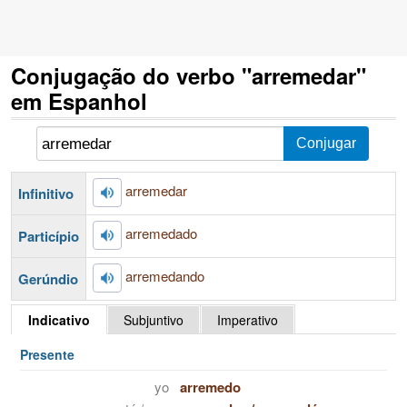
Conjugação do verbo "arremedar"
em Espanhol
arremedar
Infinitivo
arremedado
Particípio
arremedando
Gerúndio
Indicativo
Subjuntivo
Imperativo
Presente
yo
arremedo