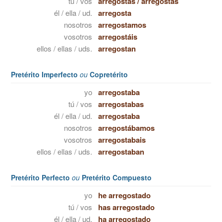
tú / vos
arregostas
/
arregostás
él / ella / ud.
arregosta
nosotros
arregostamos
vosotros
arregostáis
ellos / ellas / uds.
arregostan
Pretérito Imperfecto
ou
Copretérito
yo
arregostaba
tú / vos
arregostabas
él / ella / ud.
arregostaba
nosotros
arregostábamos
vosotros
arregostabais
ellos / ellas / uds.
arregostaban
Pretérito Perfecto
ou
Pretérito Compuesto
yo
he arregostado
tú / vos
has arregostado
él / ella / ud.
ha arregostado