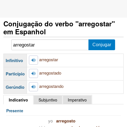
Conjugação do verbo "arregostar"
em Espanhol
arregostar
Infinitivo
arregostado
Particípio
arregostando
Gerúndio
Indicativo
Subjuntivo
Imperativo
Presente
yo
arregosto