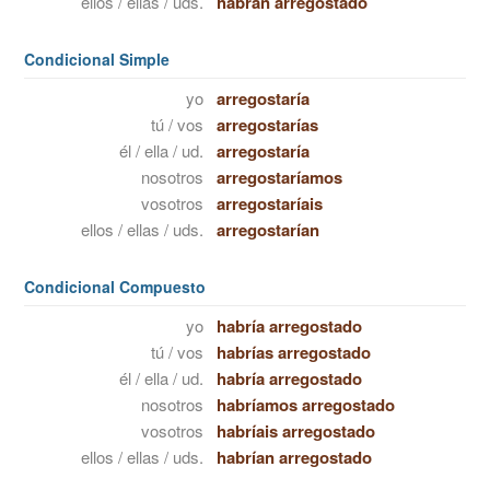
ellos / ellas / uds.
habrán arregostado
Condicional Simple
yo
arregostaría
tú / vos
arregostarías
él / ella / ud.
arregostaría
nosotros
arregostaríamos
vosotros
arregostaríais
ellos / ellas / uds.
arregostarían
Condicional Compuesto
yo
habría arregostado
tú / vos
habrías arregostado
él / ella / ud.
habría arregostado
nosotros
habríamos arregostado
vosotros
habríais arregostado
ellos / ellas / uds.
habrían arregostado