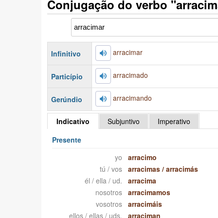
Conjugação do verbo "arraci
arracimar
Infinitivo
arracimado
Particípio
arracimando
Gerúndio
Indicativo
Subjuntivo
Imperativo
Presente
yo
arracimo
tú / vos
arracimas
/
arracimás
él / ella / ud.
arracima
nosotros
arracimamos
vosotros
arracimáis
ellos / ellas / uds.
arraciman