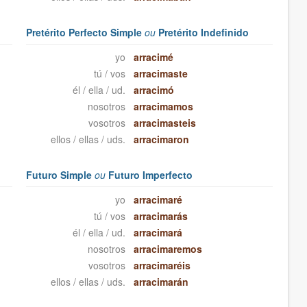
Pretérito Perfecto Simple
ou
Pretérito Indefinido
yo
arracimé
tú / vos
arracimaste
él / ella / ud.
arracimó
nosotros
arracimamos
vosotros
arracimasteis
ellos / ellas / uds.
arracimaron
Futuro Simple
ou
Futuro Imperfecto
yo
arracimaré
tú / vos
arracimarás
él / ella / ud.
arracimará
nosotros
arracimaremos
vosotros
arracimaréis
ellos / ellas / uds.
arracimarán