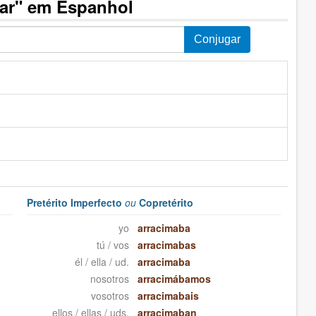
mar" em Espanhol
Pretérito Imperfecto
ou
Copretérito
yo
arracimaba
tú / vos
arracimabas
él / ella / ud.
arracimaba
nosotros
arracimábamos
vosotros
arracimabais
ellos / ellas / uds.
arracimaban