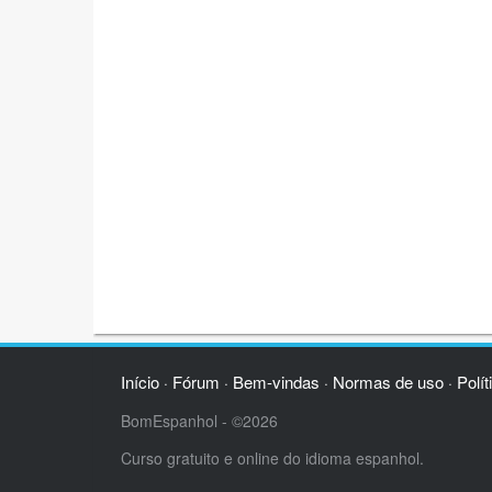
Início
Fórum
Bem-vindas
Normas de uso
Polít
·
·
·
·
BomEspanhol - ©2026
Curso gratuito e online do idioma espanhol.