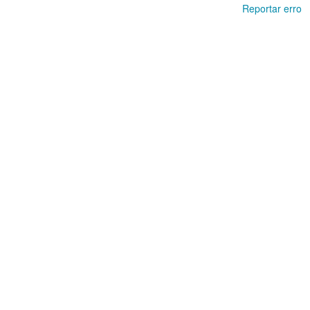
Reportar erro