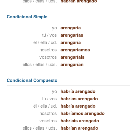
ellos / ellas / uds.
habrán arengado
Condicional Simple
yo
arengaría
tú / vos
arengarías
él / ella / ud.
arengaría
nosotros
arengaríamos
vosotros
arengaríais
ellos / ellas / uds.
arengarían
Condicional Compuesto
yo
habría arengado
tú / vos
habrías arengado
él / ella / ud.
habría arengado
nosotros
habríamos arengado
vosotros
habríais arengado
ellos / ellas / uds.
habrían arengado