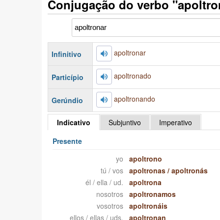
Conjugação do verbo "apoltro
apoltronar
Infinitivo
apoltronado
Particípio
apoltronando
Gerúndio
Indicativo
Subjuntivo
Imperativo
Presente
yo
apoltrono
tú / vos
apoltronas
/
apoltronás
él / ella / ud.
apoltrona
nosotros
apoltronamos
vosotros
apoltronáis
ellos / ellas / uds.
apoltronan