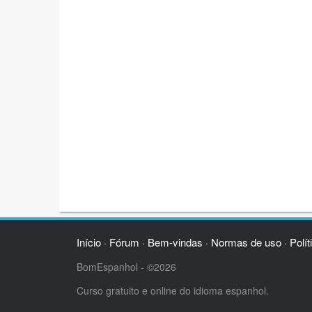
Início
Fórum
Bem-vindas
Normas de uso
Polít
·
·
·
·
BomEspanhol - ©2026
Curso gratuito e online do idioma espanhol.