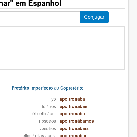
nar" em Espanhol
Pretérito Imperfecto
ou
Copretérito
yo
apoltronaba
tú / vos
apoltronabas
él / ella / ud.
apoltronaba
nosotros
apoltronábamos
vosotros
apoltronabais
ellos / ellas / uds.
apoltronaban