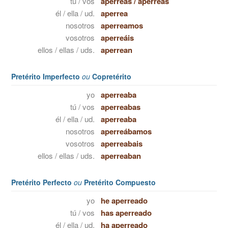
tú / vos
aperreas
/
aperreás
él / ella / ud.
aperrea
nosotros
aperreamos
vosotros
aperreáis
ellos / ellas / uds.
aperrean
Pretérito Imperfecto
ou
Copretérito
yo
aperreaba
tú / vos
aperreabas
él / ella / ud.
aperreaba
nosotros
aperreábamos
vosotros
aperreabais
ellos / ellas / uds.
aperreaban
Pretérito Perfecto
ou
Pretérito Compuesto
yo
he aperreado
tú / vos
has aperreado
él / ella / ud.
ha aperreado