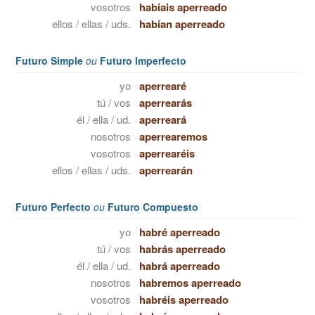
vosotros
habíais aperreado
ellos / ellas / uds.
habían aperreado
Futuro Simple
ou
Futuro Imperfecto
yo
aperrearé
tú / vos
aperrearás
él / ella / ud.
aperreará
nosotros
aperrearemos
vosotros
aperrearéis
ellos / ellas / uds.
aperrearán
Futuro Perfecto
ou
Futuro Compuesto
yo
habré aperreado
tú / vos
habrás aperreado
él / ella / ud.
habrá aperreado
nosotros
habremos aperreado
vosotros
habréis aperreado