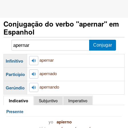
Conjugação do verbo "apernar" em
Espanhol
apernar
Infinitivo
apernado
Particípio
apernando
Gerúndio
Indicativo
Subjuntivo
Imperativo
Presente
yo
apierno