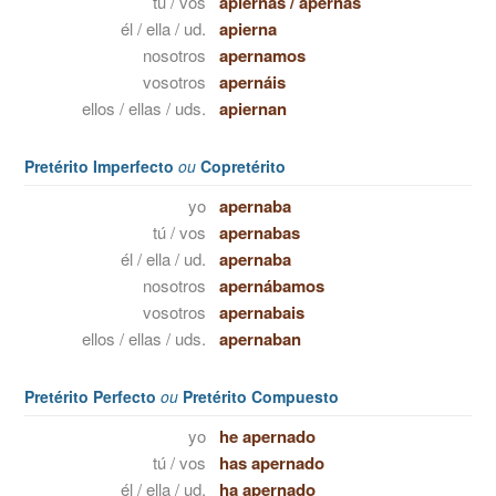
tú / vos
apiernas
/
apernás
él / ella / ud.
apierna
nosotros
apernamos
vosotros
apernáis
ellos / ellas / uds.
apiernan
Pretérito Imperfecto
ou
Copretérito
yo
apernaba
tú / vos
apernabas
él / ella / ud.
apernaba
nosotros
apernábamos
vosotros
apernabais
ellos / ellas / uds.
apernaban
Pretérito Perfecto
ou
Pretérito Compuesto
yo
he apernado
tú / vos
has apernado
él / ella / ud.
ha apernado