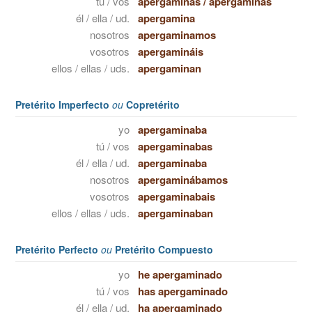
tú / vos
apergaminas
/
apergaminás
él / ella / ud.
apergamina
nosotros
apergaminamos
vosotros
apergamináis
ellos / ellas / uds.
apergaminan
Pretérito Imperfecto
ou
Copretérito
yo
apergaminaba
tú / vos
apergaminabas
él / ella / ud.
apergaminaba
nosotros
apergaminábamos
vosotros
apergaminabais
ellos / ellas / uds.
apergaminaban
Pretérito Perfecto
ou
Pretérito Compuesto
yo
he apergaminado
tú / vos
has apergaminado
él / ella / ud.
ha apergaminado