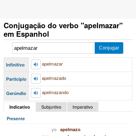
Conjugação do verbo "apelmazar"
em Espanhol
apelmazar
Infinitivo
apelmazado
Particípio
apelmazando
Gerúndio
Indicativo
Subjuntivo
Imperativo
Presente
yo
apelmazo