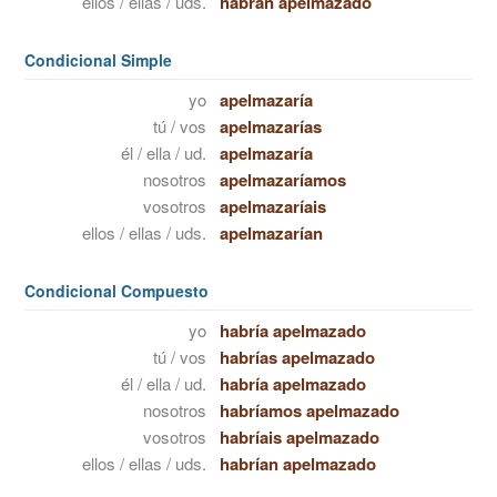
ellos / ellas / uds.
habrán apelmazado
Condicional Simple
yo
apelmazaría
tú / vos
apelmazarías
él / ella / ud.
apelmazaría
nosotros
apelmazaríamos
vosotros
apelmazaríais
ellos / ellas / uds.
apelmazarían
Condicional Compuesto
yo
habría apelmazado
tú / vos
habrías apelmazado
él / ella / ud.
habría apelmazado
nosotros
habríamos apelmazado
vosotros
habríais apelmazado
ellos / ellas / uds.
habrían apelmazado