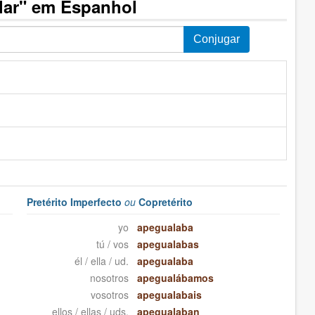
lar" em Espanhol
Pretérito Imperfecto
ou
Copretérito
yo
apegualaba
tú / vos
apegualabas
él / ella / ud.
apegualaba
nosotros
apegualábamos
vosotros
apegualabais
ellos / ellas / uds.
apegualaban