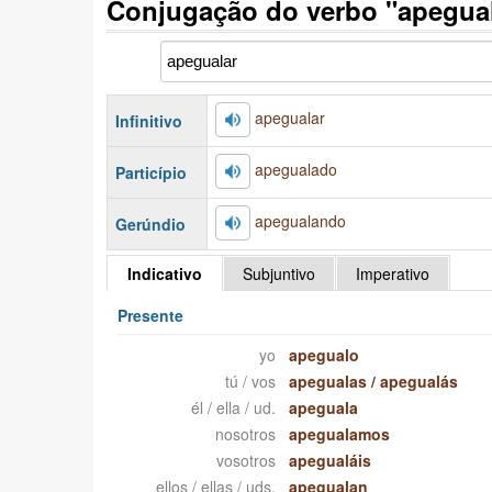
Conjugação do verbo "apegua
apegualar
Infinitivo
apegualado
Particípio
apegualando
Gerúndio
Indicativo
Subjuntivo
Imperativo
Presente
yo
apegualo
tú / vos
apegualas
/
apegualás
él / ella / ud.
apeguala
nosotros
apegualamos
vosotros
apegualáis
ellos / ellas / uds.
apegualan