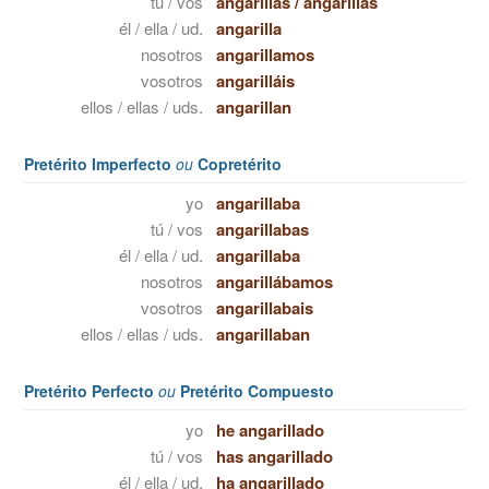
tú / vos
angarillas
/
angarillás
él / ella / ud.
angarilla
nosotros
angarillamos
vosotros
angarilláis
ellos / ellas / uds.
angarillan
Pretérito Imperfecto
ou
Copretérito
yo
angarillaba
tú / vos
angarillabas
él / ella / ud.
angarillaba
nosotros
angarillábamos
vosotros
angarillabais
ellos / ellas / uds.
angarillaban
Pretérito Perfecto
ou
Pretérito Compuesto
yo
he angarillado
tú / vos
has angarillado
él / ella / ud.
ha angarillado