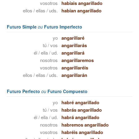
vosotros
habíais angarillado
ellos / ellas / uds.
habían angarillado
Futuro Simple
ou
Futuro Imperfecto
yo
angarillaré
tú / vos
angarillarás
él / ella / ud.
angarillará
nosotros
angarillaremos
vosotros
angarillaréis
ellos / ellas / uds.
angarillarán
Futuro Perfecto
ou
Futuro Compuesto
yo
habré angarillado
tú / vos
habrás angarillado
él / ella / ud.
habrá angarillado
nosotros
habremos angarillado
vosotros
habréis angarillado