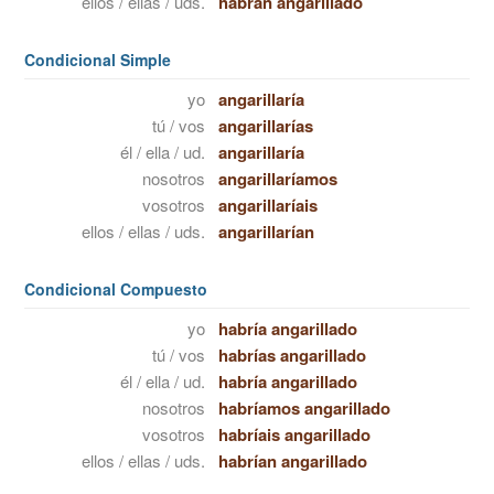
ellos / ellas / uds.
habrán angarillado
Condicional Simple
yo
angarillaría
tú / vos
angarillarías
él / ella / ud.
angarillaría
nosotros
angarillaríamos
vosotros
angarillaríais
ellos / ellas / uds.
angarillarían
Condicional Compuesto
yo
habría angarillado
tú / vos
habrías angarillado
él / ella / ud.
habría angarillado
nosotros
habríamos angarillado
vosotros
habríais angarillado
ellos / ellas / uds.
habrían angarillado