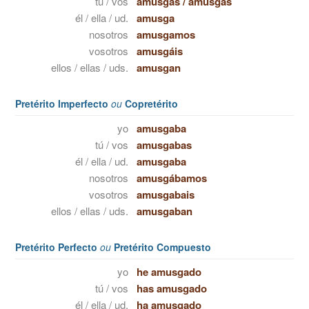
tú / vos
amusgas
/
amusgás
él / ella / ud.
amusga
nosotros
amusgamos
vosotros
amusgáis
ellos / ellas / uds.
amusgan
Pretérito Imperfecto
ou
Copretérito
yo
amusgaba
tú / vos
amusgabas
él / ella / ud.
amusgaba
nosotros
amusgábamos
vosotros
amusgabais
ellos / ellas / uds.
amusgaban
Pretérito Perfecto
ou
Pretérito Compuesto
yo
he amusgado
tú / vos
has amusgado
él / ella / ud.
ha amusgado