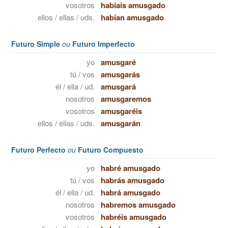
vosotros
habíais amusgado
ellos / ellas / uds.
habían amusgado
Futuro Simple
ou
Futuro Imperfecto
yo
amusgaré
tú / vos
amusgarás
él / ella / ud.
amusgará
nosotros
amusgaremos
vosotros
amusgaréis
ellos / ellas / uds.
amusgarán
Futuro Perfecto
ou
Futuro Compuesto
yo
habré amusgado
tú / vos
habrás amusgado
él / ella / ud.
habrá amusgado
nosotros
habremos amusgado
vosotros
habréis amusgado