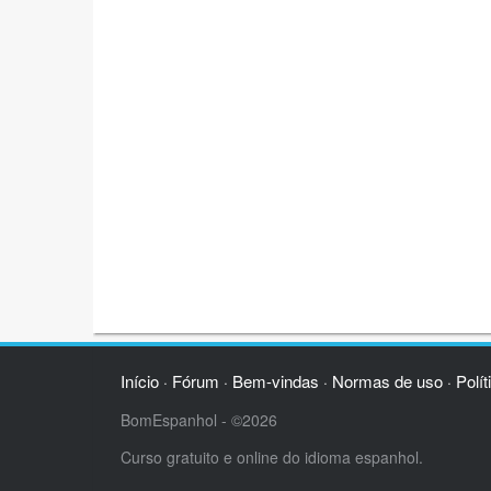
Início
Fórum
Bem-vindas
Normas de uso
Polít
·
·
·
·
BomEspanhol - ©2026
Curso gratuito e online do idioma espanhol.