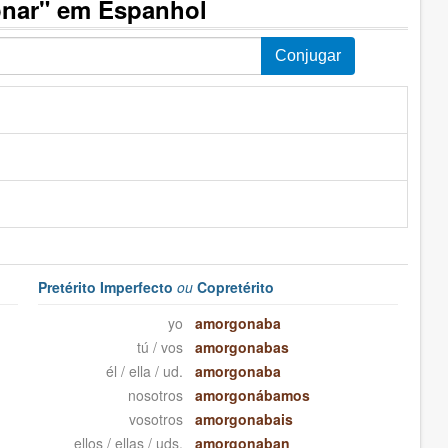
nar" em Espanhol
Pretérito Imperfecto
ou
Copretérito
yo
amorgonaba
tú / vos
amorgonabas
él / ella / ud.
amorgonaba
nosotros
amorgonábamos
vosotros
amorgonabais
ellos / ellas / uds.
amorgonaban