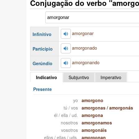
Conjugação do verbo "amorgo
amorgonar
Infinitivo
amorgonado
Particípio
amorgonando
Gerúndio
Indicativo
Subjuntivo
Imperativo
Presente
yo
amorgono
tú / vos
amorgonas
/
amorgonás
él / ella / ud.
amorgona
nosotros
amorgonamos
vosotros
amorgonáis
ellos / ellas / uds.
amorgonan