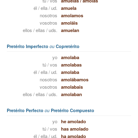
tú / vos
amuelas
/
amolás
él / ella / ud.
amuela
nosotros
amolamos
vosotros
amoláis
ellos / ellas / uds.
amuelan
Pretérito Imperfecto
ou
Copretérito
yo
amolaba
tú / vos
amolabas
él / ella / ud.
amolaba
nosotros
amolábamos
vosotros
amolabais
ellos / ellas / uds.
amolaban
Pretérito Perfecto
ou
Pretérito Compuesto
yo
he amolado
tú / vos
has amolado
él / ella / ud.
ha amolado