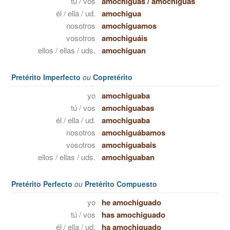
tú / vos
amochiguas
/
amochiguás
él / ella / ud.
amochigua
nosotros
amochiguamos
vosotros
amochiguáis
ellos / ellas / uds.
amochiguan
Pretérito Imperfecto
ou
Copretérito
yo
amochiguaba
tú / vos
amochiguabas
él / ella / ud.
amochiguaba
nosotros
amochiguábamos
vosotros
amochiguabais
ellos / ellas / uds.
amochiguaban
Pretérito Perfecto
ou
Pretérito Compuesto
yo
he amochiguado
tú / vos
has amochiguado
él / ella / ud.
ha amochiguado