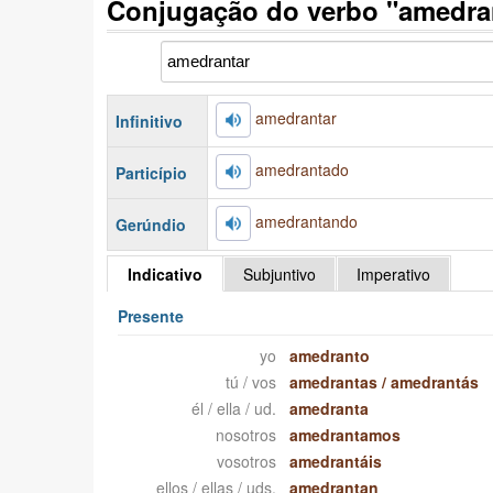
Conjugação do verbo "amedra
amedrantar
Infinitivo
amedrantado
Particípio
amedrantando
Gerúndio
Indicativo
Subjuntivo
Imperativo
Presente
yo
amedranto
tú / vos
amedrantas
/
amedrantás
él / ella / ud.
amedranta
nosotros
amedrantamos
vosotros
amedrantáis
ellos / ellas / uds.
amedrantan