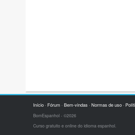
Início
Fórum
Bem-vindas
Normas de uso
Polít
·
·
·
·
BomEspanhol - ©2026
Curso gratuito e online do idioma espanhol.