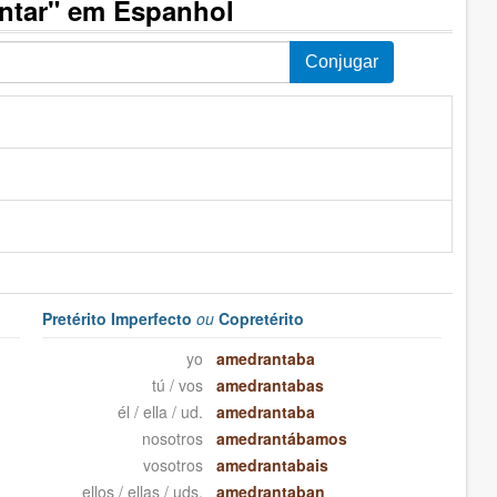
ntar" em Espanhol
Pretérito Imperfecto
ou
Copretérito
yo
amedrantaba
tú / vos
amedrantabas
él / ella / ud.
amedrantaba
nosotros
amedrantábamos
vosotros
amedrantabais
ellos / ellas / uds.
amedrantaban