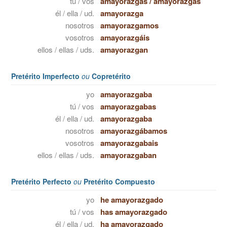
tú / vos
amayorazgas
/
amayorazgás
él / ella / ud.
amayorazga
nosotros
amayorazgamos
vosotros
amayorazgáis
ellos / ellas / uds.
amayorazgan
Pretérito Imperfecto
ou
Copretérito
yo
amayorazgaba
tú / vos
amayorazgabas
él / ella / ud.
amayorazgaba
nosotros
amayorazgábamos
vosotros
amayorazgabais
ellos / ellas / uds.
amayorazgaban
Pretérito Perfecto
ou
Pretérito Compuesto
yo
he amayorazgado
tú / vos
has amayorazgado
él / ella / ud.
ha amayorazgado