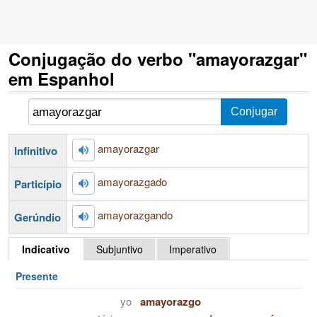
Conjugação do verbo "amayorazgar"
em Espanhol
amayorazgar
Infinitivo
amayorazgado
Particípio
amayorazgando
Gerúndio
Indicativo
Subjuntivo
Imperativo
Presente
yo
amayorazgo