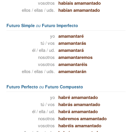
vosotros
habíais amamantado
ellos / ellas / uds.
habían amamantado
Futuro Simple
ou
Futuro Imperfecto
yo
amamantaré
tú / vos
amamantarás
él / ella / ud.
amamantará
nosotros
amamantaremos
vosotros
amamantaréis
ellos / ellas / uds.
amamantarán
Futuro Perfecto
ou
Futuro Compuesto
yo
habré amamantado
tú / vos
habrás amamantado
él / ella / ud.
habrá amamantado
nosotros
habremos amamantado
vosotros
habréis amamantado