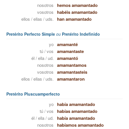
nosotros
hemos amamantado
vosotros
habéis amamantado
ellos / ellas / uds.
han amamantado
Pretérito Perfecto Simple
ou
Pretérito Indefinido
yo
amamanté
tú / vos
amamantaste
él / ella / ud.
amamantó
nosotros
amamantamos
vosotros
amamantasteis
ellos / ellas / uds.
amamantaron
Pretérito Pluscuamperfecto
yo
había amamantado
tú / vos
habías amamantado
él / ella / ud.
había amamantado
nosotros
habíamos amamantado