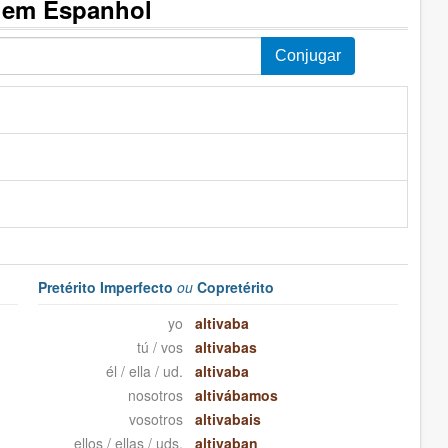
" em Espanhol
Pretérito Imperfecto
ou
Copretérito
yo
altivaba
tú / vos
altivabas
él / ella / ud.
altivaba
nosotros
altivábamos
vosotros
altivabais
ellos / ellas / uds.
altivaban