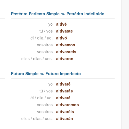
Pretérito Perfecto Simple
ou
Pretérito Indefinido
yo
altivé
tú / vos
altivaste
él / ella / ud.
altivó
nosotros
altivamos
vosotros
altivasteis
ellos / ellas / uds.
altivaron
Futuro Simple
ou
Futuro Imperfecto
yo
altivaré
tú / vos
altivarás
él / ella / ud.
altivará
nosotros
altivaremos
vosotros
altivaréis
ellos / ellas / uds.
altivarán