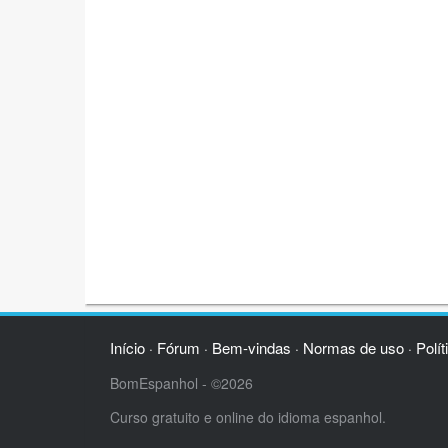
Início
Fórum
Bem-vindas
Normas de uso
Polít
·
·
·
·
BomEspanhol - ©2026
Curso gratuito e online do idioma espanhol.