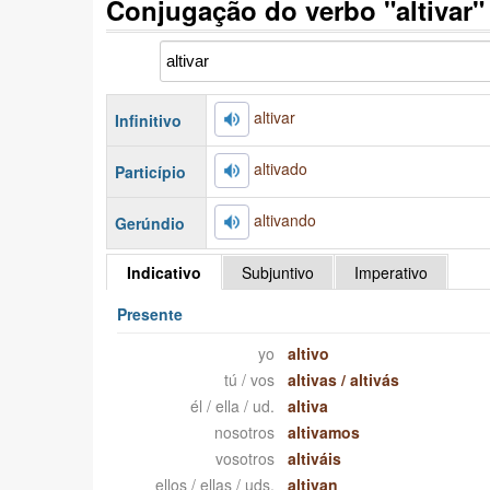
Conjugação do verbo "altivar
altivar
Infinitivo
altivado
Particípio
altivando
Gerúndio
Indicativo
Subjuntivo
Imperativo
Presente
yo
altivo
tú / vos
altivas
/
altivás
él / ella / ud.
altiva
nosotros
altivamos
vosotros
altiváis
ellos / ellas / uds.
altivan