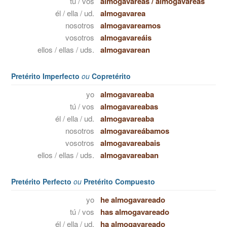
tú / vos
almogavareas
/
almogavareás
él / ella / ud.
almogavarea
nosotros
almogavareamos
vosotros
almogavareáis
ellos / ellas / uds.
almogavarean
Pretérito Imperfecto
ou
Copretérito
yo
almogavareaba
tú / vos
almogavareabas
él / ella / ud.
almogavareaba
nosotros
almogavareábamos
vosotros
almogavareabais
ellos / ellas / uds.
almogavareaban
Pretérito Perfecto
ou
Pretérito Compuesto
yo
he almogavareado
tú / vos
has almogavareado
él / ella / ud.
ha almogavareado