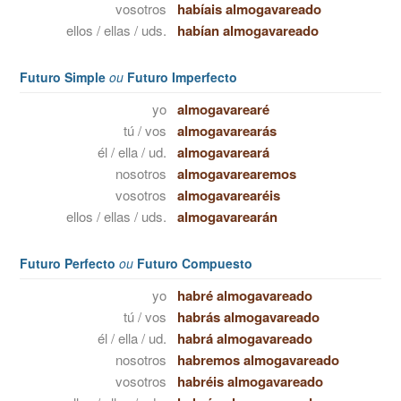
vosotros
habíais almogavareado
ellos / ellas / uds.
habían almogavareado
Futuro Simple
ou
Futuro Imperfecto
yo
almogavarearé
tú / vos
almogavarearás
él / ella / ud.
almogavareará
nosotros
almogavarearemos
vosotros
almogavarearéis
ellos / ellas / uds.
almogavarearán
Futuro Perfecto
ou
Futuro Compuesto
yo
habré almogavareado
tú / vos
habrás almogavareado
él / ella / ud.
habrá almogavareado
nosotros
habremos almogavareado
vosotros
habréis almogavareado