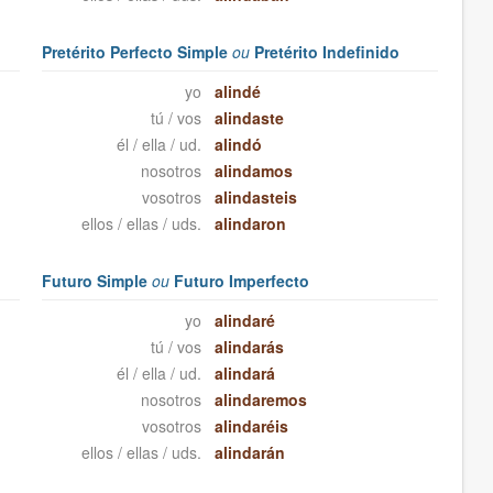
Pretérito Perfecto Simple
ou
Pretérito Indefinido
yo
alindé
tú / vos
alindaste
él / ella / ud.
alindó
nosotros
alindamos
vosotros
alindasteis
ellos / ellas / uds.
alindaron
Futuro Simple
ou
Futuro Imperfecto
yo
alindaré
tú / vos
alindarás
él / ella / ud.
alindará
nosotros
alindaremos
vosotros
alindaréis
ellos / ellas / uds.
alindarán