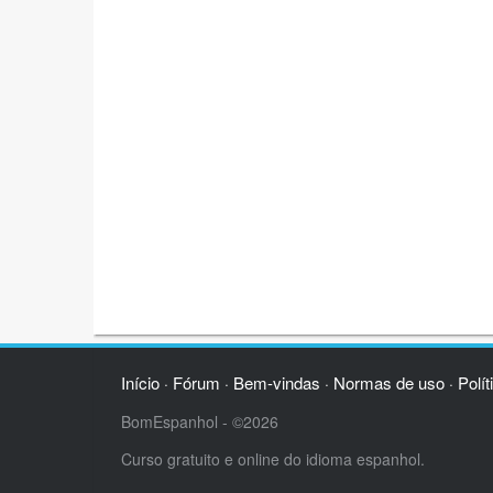
Início
Fórum
Bem-vindas
Normas de uso
Polít
·
·
·
·
BomEspanhol - ©2026
Curso gratuito e online do idioma espanhol.