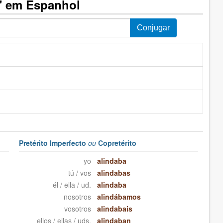
" em Espanhol
Pretérito Imperfecto
ou
Copretérito
yo
alindaba
tú / vos
alindabas
él / ella / ud.
alindaba
nosotros
alindábamos
vosotros
alindabais
ellos / ellas / uds.
alindaban