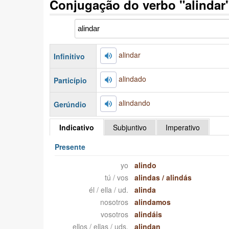
Conjugação do verbo "alindar
alindar
Infinitivo
alindado
Particípio
alindando
Gerúndio
Indicativo
Subjuntivo
Imperativo
Presente
yo
alindo
tú / vos
alindas
/
alindás
él / ella / ud.
alinda
nosotros
alindamos
vosotros
alindáis
ellos / ellas / uds.
alindan